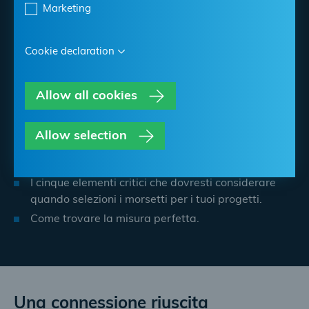
stringitubo
Marketing
Le fascette stringitubo hanno una serie di standard
rigorosi per garantire il corretto funzionamento.
Cookie declaration
Ci sono cinque elementi cruciali, che possono
Allow all cookies
influenzare in modo significativo la loro capacità non
solo di soddisfare, ma anche di superare le
aspettative di prestazione.
Allow selection
In questo articolo scoprirai:
I cinque elementi critici che dovresti considerare
quando selezioni i morsetti per i tuoi progetti.
Come trovare la misura perfetta.
Una connessione riuscita