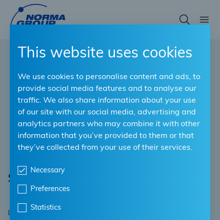
Skip
to
main
content
This website uses cookies
We use cookies to personalise content and ads, to
provide social media features and to analyse our
traffic. We also share information about your use
of our site with our social media, advertising and
analytics partners who may combine it with other
information that you’ve provided to them or that
they’ve collected from your use of their services.
Necessary
Supporto per tubi
Preferences
Statistics
Le nostre soluzioni di fissaggio dei tubi trattengono e