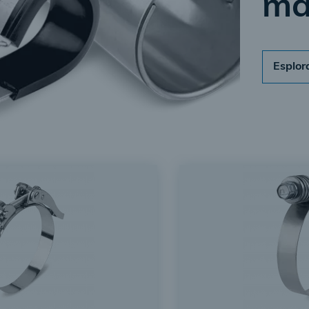
ma
Esplora