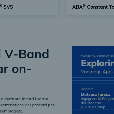
®
®
SVS
ABA
Constant T
 sgancio rapido
Morsetto a tensione c
ti V-Band
ar on-
 durature in tutti i settori.
aratteristiche dei prodotti per
ssemblaggio.