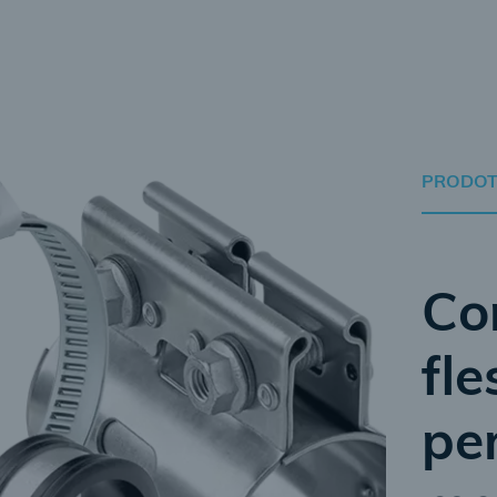
PRODOTT
Co
fle
per