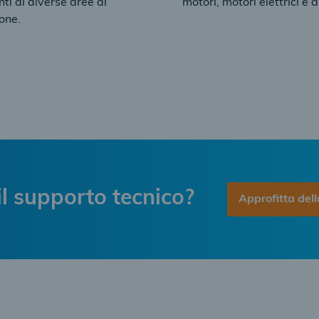
i di diverse aree di
motori, motori elettrici e au
one.
l supporto tecnico?
Approfitta dell