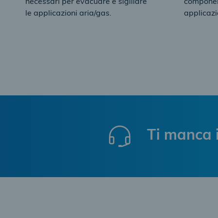
necessari per evacuare e sigillare
component
le applicazioni aria/gas.
applicazi
Ti manca i