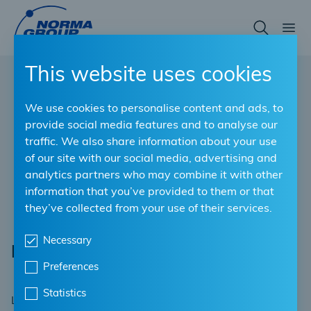
Skip
to
main
content
This website uses cookies
We use cookies to personalise content and ads, to
provide social media features and to analyse our
traffic. We also share information about your use
of our site with our social media, advertising and
analytics partners who may combine it with other
information that you’ve provided to them or that
they’ve collected from your use of their services.
Necessary
Fascette per cablaggi
Preferences
Statistics
Le nostre fascette per cavi sono progettate per fissare