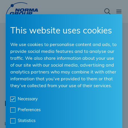
Skip
to
main
content
This website uses cookies
We use cookies to personalise content and ads, to
provide social media features and to analyse our
traffic. We also share information about your use
of our site with our social media, advertising and
analytics partners who may combine it with other
information that you’ve provided to them or that
they’ve collected from your use of their services.
Necessary
Pinze e cacciaviti
Preferences
Statistics
La nostra gamma di pinze e avvitatori contiene utensili