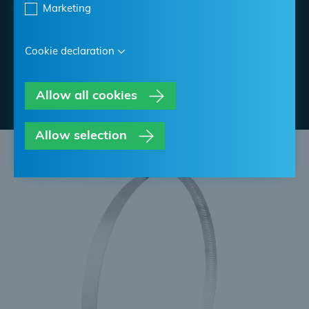
Marketing
Trova un rivenditore NORMA
Cookie declaration
Contatta NORMA
Allow all cookies
Allow selection