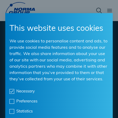
Skip
to
main
content
This website uses cookies
®
NORMACLAMP
Hi-
We use cookies to personalise content and ads, to
Torque
provide social media features and to analyse our
traffic. We also share information about your use
of our site with our social media, advertising and
Fascetta estremamente robusta per la segnaletica
analytics partners who may combine it with other
stradale e le soluzioni di fissaggio
information that you’ve provided to them or that
they’ve collected from your use of their services.
Materiale
: W4
Campi di serraggio
: 32/67 mm - 229/384 mm
Necessary
Larghezza di banda
: 16 millimetri
Preferences
Statistics
Scarica la scheda tecnica