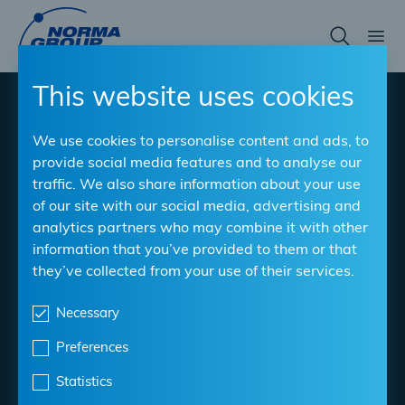
Skip
to
main
content
This website uses cookies
®
NORMAFIX
RS
We use cookies to personalise content and ads, to
provide social media features and to analyse our
Clips de retenue de tuyaux selon DIN 3016
traffic. We also share information about your use
of our site with our social media, advertising and
Material
: W1, W5 (W3, W4 sur demande)
analytics partners who may combine it with other
Plages de serrage
: 12, 15, 20 mm
information that you’ve provided to them or that
they’ve collected from your use of their services.
Largeur de bande
: 6 mm à 40 mm
Necessary
Télécharger la fiche technique
Preferences
Statistics
Trouver un détaillant NORMA