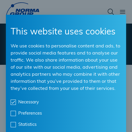
Skip
to
main
content
This website uses cookies
Empreinte
We use cookies to personalise content and ads, to
provide social media features and to analyse our
traffic. We also share information about your use
of our site with our social media, advertising and
analytics partners who may combine it with other
GROUPE NORMA
information that you’ve provided to them or that
they’ve collected from your use of their services.
Necessary
Avis juridique
Preferences
Informations fournies conformément à l’article 5 de la
Loi allemande sur la protection des données des
Statistics
services numériques des télécommunications