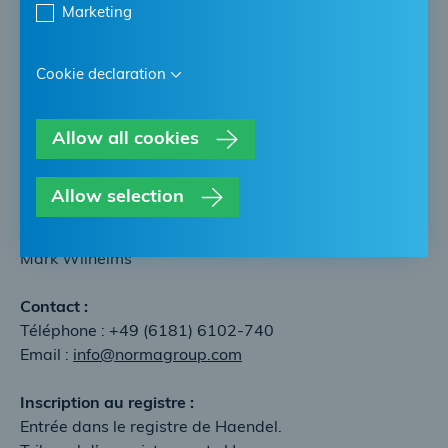
Marketing
(TDDDG) :
NORMA Groupe SE
Edisonstr. 4
Cookie declaration
D-63477 Maintal
Allow all cookies
Représenté par :
Conseil de direction : Birgit Seeger, Dr Daniel
Heymann, Annette Stieve
Allow selection
Président du conseil de surveillance :
Mark Wilhelms
Contact :
Téléphone : +49 (6181) 6102-740
Email :
info@normagroup.com
Inscription au registre :
Entrée dans le registre de Haendel.