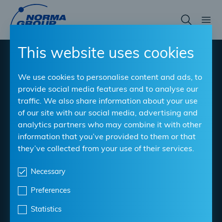
Skip
to
main
content
This website uses cookies
®
NORMACONNECT
We use cookies to personalise content and ads, to
FGR Rep E
provide social media features and to analyse our
traffic. We also share information about your use
of our site with our social media, advertising and
Die Reparaturschelle zur einfachen Repartur von
analytics partners who may combine it with other
Rohrleckagen
information that you’ve provided to them or that
they’ve collected from your use of their services.
Material
: W5
Spannbereich
: 35 mm - 1.219,1 mm
Necessary
Preferences
Datenblatt herunterladen
Statistics