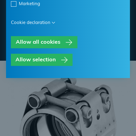
Datenblatt herunterladen
Marketing
NORMA Händler finden
Cookie declaration
Kontakt NORMA
Allow all cookies
Allow selection