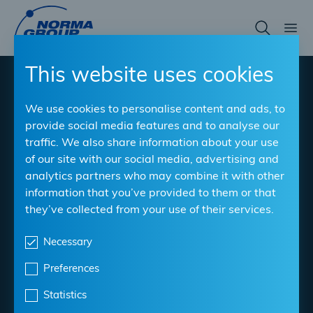
Skip
to
main
content
This website uses cookies
®
NORMACONNECT
We use cookies to personalise content and ads, to
FGR Plast Grip/Plast
provide social media features and to analyse our
traffic. We also share information about your use
Grip E
of our site with our social media, advertising and
analytics partners who may combine it with other
information that you’ve provided to them or that
Die zuverlässige Kupplung für die axial zugfeste
they’ve collected from your use of their services.
Verbindung von Kunststoffrohren
Necessary
Material
: W5
Spannbereich
: 40 mm - 400 mm
Preferences
Statistics