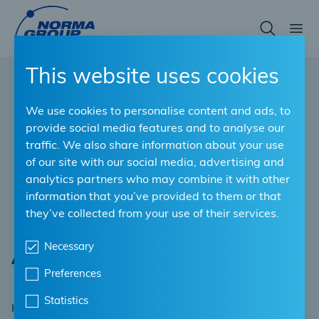
Skip
to
main
content
This website uses cookies
We use cookies to personalise content and ads, to
provide social media features and to analyse our
traffic. We also share information about your use
of our site with our social media, advertising and
analytics partners who may combine it with other
information that you’ve provided to them or that
they’ve collected from your use of their services.
Necessary
Accesorios de abrazadera de tubo
Preferences
Statistics
Hecho de hierro galvanizado maleable para garantizar